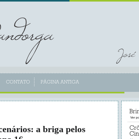
CONTATO
PÁGINA ANTIGA
Br
Ver p
cenários: a briga pelos
Crô
Cin