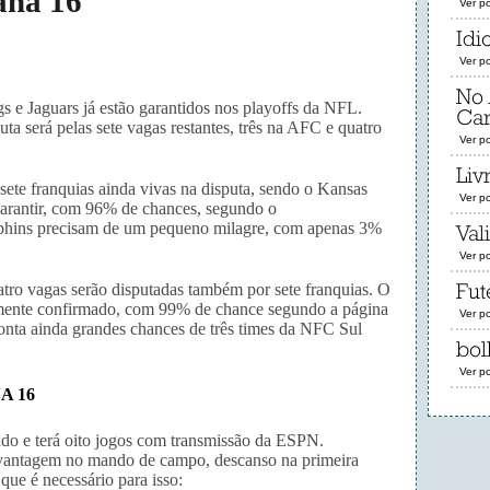
ana 16
Ver p
Idi
Ver p
No 
ngs e Jaguars já estão garantidos nos playoffs da NFL.
Ca
ta será pelas sete vagas restantes, três na AFC e quatro
Ver p
Liv
ete franquias ainda vivas na disputa, sendo o Kansas
Ver p
garantir, com 96% de chances, segundo o
lphins precisam de um pequeno milagre, com apenas 3%
Val
Ver p
tro vagas serão disputadas também por sete franquias. O
Fut
mente confirmado, com 99% de chance segundo a página
Ver p
onta ainda grandes chances de três times da NFC Sul
bol
Ver p
A 16
do e terá oito jogos com transmissão da ESPN.
 vantagem no mando de campo, descanso na primeira
 que é necessário para isso: