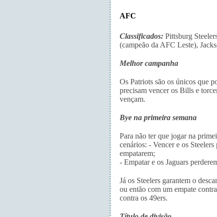
AFC
Classificados:
Pittsburg Steele
(campeão da AFC Leste), Jackso
Melhor campanha
Os Patriots são os únicos que 
precisam vencer os Bills e torce
vençam.
Bye na primeira semana
Para não ter que jogar na prime
cenários: - Vencer e os Steeler
empatarem;
- Empatar e os Jaguars perdere
Já os Steelers garantem o desc
ou então com um empate contra
contra os 49ers.
Título de divisão