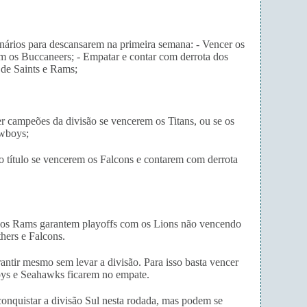
ários para descansarem na primeira semana: - Vencer os
m os Buccaneers; - Empatar e contar com derrota dos
 de Saints e Rams;
campeões da divisão se vencerem os Titans, ou se os
wboys;
 título se vencerem os Falcons e contarem com derrota
, os Rams garantem playoffs com os Lions não vencendo
thers e Falcons.
ntir mesmo sem levar a divisão. Para isso basta vencer
ys e Seahawks ficarem no empate.
onquistar a divisão Sul nesta rodada, mas podem se