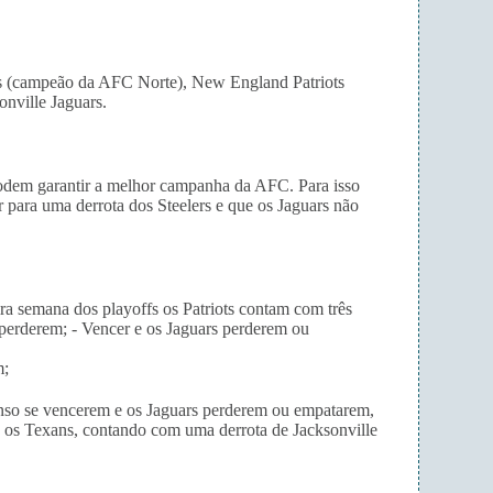
rs (campeão da AFC Norte), New England Patriots
nville Jaguars.
podem garantir a melhor campanha da AFC. Para isso
r para uma derrota dos Steelers e que os Jaguars não
ira semana dos playoffs os Patriots contam com três
s perderem; - Vencer e os Jaguars perderem ou
m;
anso se vencerem e os Jaguars perderem ou empatarem,
 os Texans, contando com uma derrota de Jacksonville