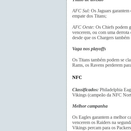
AFC Sul:
Os Jaguars garantem o
empate dos Titans;
AFC Oeste:
Os Chiefs podem ga
vencerem, ou com uma derrota 
desde que os Chargers também
Vaga nos playoffs
Os Titans também podem se class
Rams, os Ravens perderem para o
NFC
Classificados:
Philadelphia Eag
Vikings (campeão da NFC Nort
Melhor campanha
Os Eagles garantem a melhor c
vencerem os Raiders na segunda
Vikings percam para os Packers