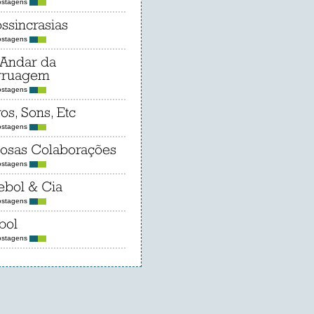
ostagens
ossincrasias
ostagens
Andar da
rruagem
ostagens
ros, Sons, Etc
ostagens
iosas Colaborações
ostagens
ebol & Cia
ostagens
bol
ostagens