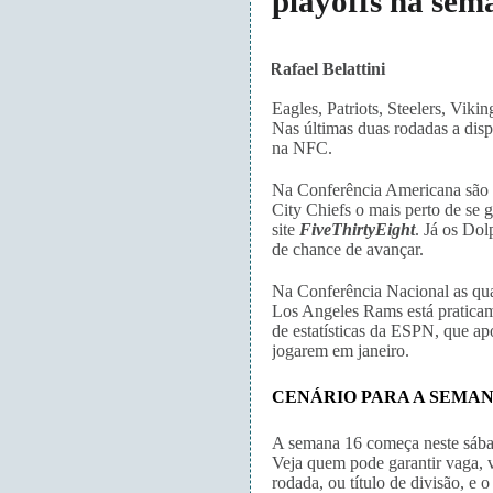
playoffs na sem
Rafael Belattini
·
·
Eagles, Patriots, Steelers, Viki
Nas últimas duas rodadas a dispu
na NFC.
Na Conferência Americana são s
City Chiefs o mais perto de se 
site
FiveThirtyEight
. Já os Do
de chance de avançar.
Na Conferência Nacional as qua
Los Angeles Rams está pratica
de estatísticas da ESPN, que ap
jogarem em janeiro.
CENÁRIO PARA A SEMAN
A semana 16 começa neste sába
Veja quem pode garantir vaga,
rodada, ou título de divisão, e o