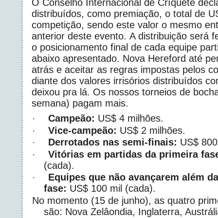
O Conselho Internacional de Críquete decl
distribuídos, como premiação, o total de 
competição, sendo este valor o mesmo ent
anterior deste evento. A distribuição será 
o posicionamento final de cada equipe part
abaixo apresentado. Nova Hereford até pe
atrás e aceitar as regras impostas pelos c
diante dos valores irrisórios distribuídos 
deixou pra lá. Os nossos torneios de bocha
semana) pagam mais.
Campeão:
US$ 4 milhões.
·
Vice-campeão:
US$ 2 milhões.
·
Derrotados nas semi-finais:
US$ 800 
·
Vitórias em partidas da primeira fas
·
(cada).
Equipes que não avançarem além da
·
fase:
US$ 100 mil (cada).
No momento (15 de junho), as quatro prim
são: Nova Zelâondia, Inglaterra, Austráli