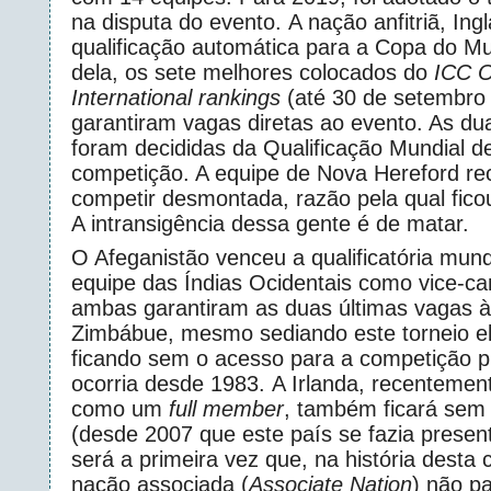
na disputa do evento. A nação anfitriã, Ing
qualificação automática para a Copa do M
dela, os sete melhores colocados do
ICC 
International rankings
(até 30 de setembro
garantiram vagas diretas ao evento. As du
foram decididas da Qualificação Mundial d
competição. A equipe de Nova Hereford re
competir desmontada, razão pela qual fico
A intransigência dessa gente é de matar.
O Afeganistão venceu a qualificatória mund
equipe das Índias Ocidentais como vice-c
ambas garantiram as duas últimas vagas 
Zimbábue, mesmo sediando este torneio el
ficando sem o acesso para a competição pr
ocorria desde 1983. A Irlanda, recentemen
como um
full member
, também ficará sem 
(desde 2007 que este país se fazia presen
será a primeira vez que, na história desta
nação associada (
Associate Nation
) não pa