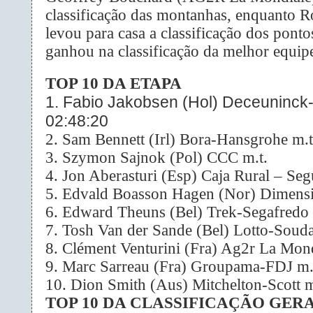
classificação das montanhas, enquanto 
levou para casa a classificação dos pont
ganhou na classificação da melhor equip
TOP 10 DA ETAPA
1.
Fabio Jakobsen (Hol) Deceuninck
02:48:20
2. Sam Bennett (Irl) Bora-Hansgrohe m.t
3.
Szymon Sajnok (Pol) CCC m.t.
4. Jon Aberasturi (Esp) Caja Rural – Se
5.
Edvald Boasson Hagen (Nor) Dimensi
6. Edward Theuns (Bel) Trek-Segafredo 
7. Tosh Van der Sande (Bel) Lotto-Souda
8. Clément Venturini (Fra) Ag2r La Mond
9. Marc Sarreau (Fra) Groupama-FDJ m.
10.
Dion Smith (Aus) Mitchelton-Scott m
TOP 10 DA CLASSIFICAÇÃO GERA