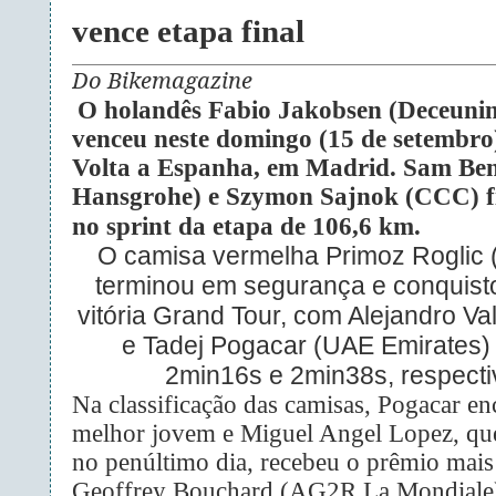
vence etapa final
Do Bikemagazine
O holandês Fabio Jakobsen (Deceuni
venceu neste domingo (15 de setembro)
Volta a Espanha, em Madrid. Sam Ben
Hansgrohe) e Szymon Sajnok (CCC) fi
no sprint da etapa de 106,6 km.
O camisa vermelha Primoz Roglic
terminou em segurança e conquist
vitória Grand Tour, com Alejandro Va
e Tadej Pogacar (UAE Emirates) 
2min16s e 2min38s, respect
Na classificação das camisas, Pogacar e
melhor jovem e Miguel Angel Lopez, qu
no penúltimo dia, recebeu o prêmio mais
Geoffrey Bouchard (AG2R La Mondiale)