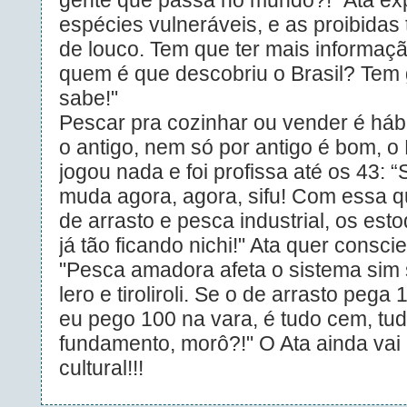
gente que passa no mundo?!" Ata exp
espécies vulneráveis, e as proibidas
de louco. Tem que ter mais informaç
quem é que descobriu o Brasil? Tem
sabe!"
Pescar pra cozinhar ou vender é hábi
o antigo, nem só por antigo é bom, o
jogou nada e foi profissa até os 43: 
muda agora, agora, sifu! Com essa q
de arrasto e pesca industrial, os est
já tão ficando nichi!" Ata quer consci
"Pesca amadora afeta o sistema sim 
lero e tiroliroli. Se o de arrasto pega
eu pego 100 na vara, é tudo cem, tu
fundamento, morô?!" O Ata ainda vai 
cultural!!!