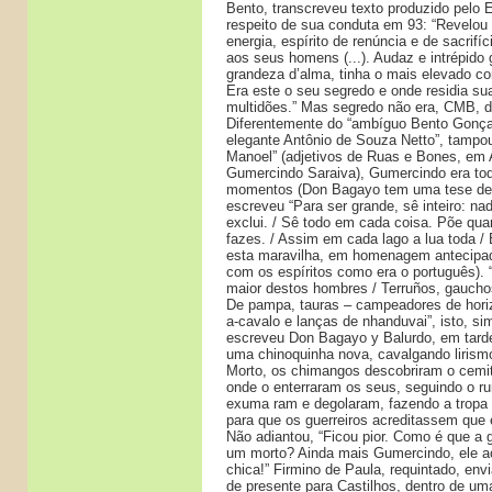
Bento, transcreveu texto produzido pelo E
respeito de sua conduta em 93: “Revelou 
energia, espírito de renúncia e de sacrifíc
aos seus homens (...). Audaz e intrépido g
grandeza d’alma, tinha o mais elevado co
Era este o seu segredo e onde residia sua
multidões.” Mas segredo não era, CMB, 
Diferentemente do “ambíguo Bento Gonçal
elegante Antônio de Souza Netto”, tampo
Manoel” (adjetivos de Ruas e Bones, em
Gumercindo Saraiva), Gumercindo era tod
momentos (Don Bagayo tem uma tese de 
escreveu “Para ser grande, sê inteiro: na
exclui. / Sê todo em cada coisa. Põe qu
fazes. / Assim em cada lago a lua toda / B
esta maravilha, em homenagem antecipad
com os espíritos como era o português).
maior destos hombres / Terruños, gauchos
De pampa, tauras – campeadores de horiz
a-cavalo e lanças de nhanduvai”, isto, si
escreveu Don Bagayo y Balurdo, em tarde
uma chinoquinha nova, cavalgando lirism
Morto, os chimangos descobriram o cemit
onde o enterraram os seus, seguindo o ru
exuma ram e degolaram, fazendo a tropa d
para que os guerreiros acreditassem qu
Não adiantou, “Ficou pior. Como é que a 
um morto? Ainda mais Gumercindo, ele ac
chica!” Firmino de Paula, requintado, env
de presente para Castilhos, dentro de um