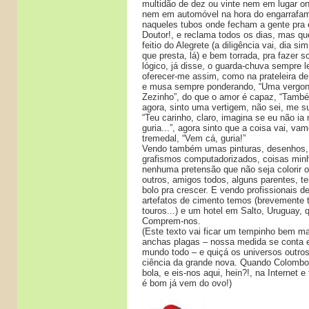
multidão de dez ou vinte nem em lugar o
nem em automóvel na hora do engarrafa
naqueles tubos onde fecham a gente pra e
Doutor!, e reclama todos os dias, mas qu
feitio do Alegrete (a diligência vai, dia si
que presta, lá) e bem torrada, pra fazer 
lógico, já disse, o guarda-chuva sempre l
oferecer-me assim, como na prateleira de
e musa sempre ponderando, “Uma vergonh
Zezinho”, do que o amor é capaz, “També
agora, sinto uma vertigem, não sei, me 
“Teu carinho, claro, imagina se eu não ia
guria...”, agora sinto que a coisa vai, vam
tremedal, “Vem cá, guria!”
Vendo também umas pinturas, desenhos
grafismos computadorizados, coisas min
nenhuma pretensão que não seja colorir o
outros, amigos todos, alguns parentes, t
bolo pra crescer. E vendo profissionais de
artefatos de cimento temos (brevemente t
touros...) e um hotel em Salto, Uruguay, 
Comprem-nos.
(Este texto vai ficar um tempinho bem m
anchas plagas – nossa medida se conta e
mundo todo – e quiçá os universos outros
ciência da grande nova. Quando Colomb
bola, e eis-nos aqui, hein?!, na Internet e
é bom já vem do ovo!)