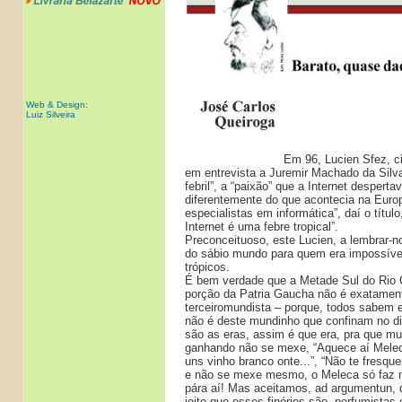
Web & Design:
Luiz Silveira
Em 96, Lucien Sfez, cie
em entrevista a Juremir Machado da Silv
febril”, a “paixão” que a Internet desperta
diferentemente do que acontecia na Europ
especialistas em informática”, daí o título
Internet é uma febre tropical”.
Preconceituoso, este Lucien, a lembrar-no
do sábio mundo para quem era impossível
trópicos.
É bem verdade que a Metade Sul do Rio 
porção da Patria Gaucha não é exatament
terceiromundista – porque, todos sabem e
não é deste mundinho que confinam no di
são as eras, assim é que era, pra que mu
ganhando não se mexe, “Aquece aí Meleca
uns vinho branco onte...”, “Não te fresquei
e não se mexe mesmo, o Meleca só faz 
pára aí! Mas aceitamos, ad argumentun, 
jeito que esses finórios são, perfumistas 