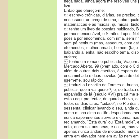
nega nada, ainda agora me resolveu uns 
livre!
Então que ofereço-me:
 escrevo crônicas, diárias, se preciso, 
necessário, ao preço de uma, sobre qual
matemáticas e as físicas, químicas, bioló
 tenho um livro de poesias publicado, B
prêmio mencionável, o Simões Lopes Net
poesia por encomenda, com rima, sem ri
sem pé nenhum (mas, asseguro, com cab
efemérides, mulher amada, homem (faço q
baixando a lenha, não escolho tema, dis
ordens;
 tenho um romance publicado, Viagem 
Mercado Aberto, 99 (premiado, com o Cid
além de outros dois escritos, à espera de 
encaminhado e duas novelas (uma de dete
usem-me, sou rápido;
 traduzi o Lazarillo de Tormes e, bueno,
publicar, quem vai querer?, e, se traduzi o
espanhóis de lá (século XVI) pra cá me 
estou aqui pra tentar, de guarda-chuva, 
todos os dias ia pra “cidade”, no Rio dos
sessenta, clinicar levando o seu, ainda q
como minha alma ao tão despudoradamen
nunca experimentou sorvete e comia mas
reclamando, “Está dura” ou “Está mole”, 
neto, quem sai aos seus, é nosso, mas 
apenas nunca andou de motociclo, nunca
entra em elevador nem em avião nem em 