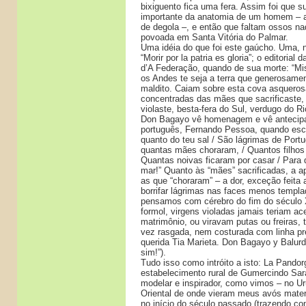
bixiguento fica uma fera. Assim foi que s
importante da anatomia de um homem – 
de degola –, e então que faltam ossos n
povoada em Santa Vitória do Palmar.
Uma idéia do que foi este gaúcho. Uma, n
“Morir por la patria es gloria”; o editoria
d’A Federação, quando de sua morte: “M
os Andes te seja a terra que generosame
maldito. Caiam sobre esta cova asqueros
concentradas das mães que sacrificaste,
violaste, besta-fera do Sul, verdugo do R
Don Bagayo vê homenagem e vê antecip
português, Fernando Pessoa, quando esc
quanto do teu sal / São lágrimas de Portu
quantas mães choraram, / Quantos filhos
Quantas noivas ficaram por casar / Para
mar!” Quanto às “mães” sacrificadas, a 
as que “choraram” – a dor, exceção feit
borrifar lágrimas nas faces menos templad
pensamos com cérebro do fim do século
formol, virgens violadas jamais teriam a
matrimônio, ou viravam putas ou freiras,
vez rasgada, nem costurada com linha pre
querida Tia Marieta. Don Bagayo y Balurd
sim!”).
Tudo isso como intróito a isto: La Pando
estabelecimento rural de Gumercindo Sar
modelar e inspirador, como vimos – no Ur
Oriental de onde vieram meus avós mate
no início do século passado (trazendo co