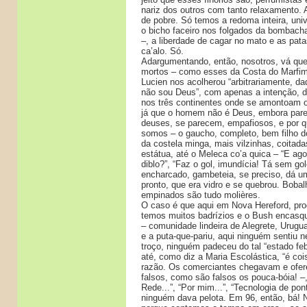
nariz dos outros com tanto relaxamento. 
de pobre. Só temos a redoma inteira, univ
o bicho faceiro nos folgados da bombach
–, a liberdade de cagar no mato e as pat
ca’alo. Só.
Adargumentando, então, nosotros, vá que
mortos – como esses da Costa do Marfi
Lucien nos acolherou “arbitrariamente, d
não sou Deus”, com apenas a intenção, diz
nos três continentes onde se amontoam 
já que o homem não é Deus, embora pareç
deuses, se parecem, empafiosos, e por 
somos – o gaucho, completo, bem filho d
da costela minga, mais vilzinhas, coitada
estátua, até o Meleca co’a quica – “E ago
diblo?”, “Faz o gol, imundícia! Tá sem gole
encharcado, gambeteia, se preciso, dá u
pronto, que era vidro e se quebrou. Bob
empinados são tudo molières.
O caso é que aqui em Nova Hereford, prog
temos muitos badrízios e o Bush encasq
– comunidade lindeira de Alegrete, Urugu
e a puta-que-pariu, aqui ninguém sentiu 
troço, ninguém padeceu do tal “estado febr
até, como diz a Maria Escolástica, “é co
razão. Os comerciantes chegavam e ofer
falsos, como são falsos os pouca-bóia! 
Rede...”, “Por mim...”, “Tecnologia de pont
ninguém dava pelota. Em 96, então, bá!