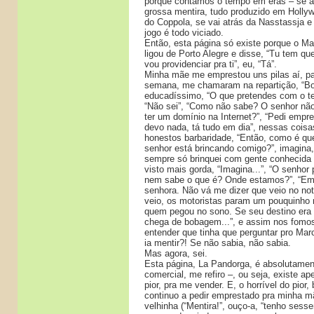
porque contamos o tempo em eras – se a A
grossa mentira, tudo produzido em Holl
do Coppola, se vai atrás da Nasstassja e 
jogo é todo viciado.
Então, esta página só existe porque o M
ligou de Porto Alegre e disse, “Tu tem qu
vou providenciar pra ti”, eu, “Tá”.
Minha mãe me emprestou uns pilas aí, p
semana, me chamaram na repartição, “Bo
educadíssimo, “O que pretendes com o te
“Não sei”, “Como não sabe? O senhor não 
ter um domínio na Internet?”, “Pedi empre
devo nada, tá tudo em dia”, nessas coisa
honestos barbaridade, “Então, como é qu
senhor está brincando comigo?”, imagina
sempre só brinquei com gente conhecida 
visto mais gorda, “Imagina...”, “O senhor
nem sabe o que é? Onde estamos?”, “Em
senhora. Não vá me dizer que veio no no
veio, os motoristas param um pouquinho 
quem pegou no sono. Se seu destino era ou
chega de bobagem...”, e assim nos fomos
entender que tinha que perguntar pro Mar
ia mentir?! Se não sabia, não sabia.
Mas agora, sei.
Esta página, La Pandorga, é absolutament
comercial, me refiro –, ou seja, existe ap
pior, pra me vender. E, o horrível do pior
continuo a pedir emprestado pra minha mã
velhinha (“Mentira!”, ouço-a, “tenho sess