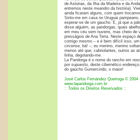
de Astúrias, da Ilha da Madeira e da And
entremos neste meandro da história). Vie
ainda ficaram alguns, com quem trocamo
Sinto-me em casa no Uruguai pampeano, 
esperar-se de um gaucho. E, já que a pátr
disse alguém, as pandorgas, quais abelh
em meu céu sem nuvens, mas cheio de 
presságios de Ana Terra. Neste espaço d
comigo mesmo – e é bem difícil isso, um
circense, bá! –, eu menino, menino solta
menos até que, cabriolantes, outros as 
linha, degolando-me.
La Pandorga é o nome do rancho em noss
por supuesto, deste cibernético endereço
do gaúcho Gumercindo, o maior!
José Carlos Fernández Queiroga © 2004 
www.lapandorga.com.br
:: Todos os Direitos Reservados ::