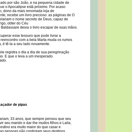
ado por são João, e na pequena cidade de
que o Apocalipse está próximo. Por acaso
o, dono da mais renomada loja de
nte, recebe um livro precioso: as páginas de O
elariam o nome secreto de Deus, capaz de
rigo, obter do Céu
 Baldassare deixa o livro escapar de suas mãos.
uperar esse tesouro que pode livrar a
 reencontro com a bela Marta muda os rumos
, é tê-la a seu lado novamente.
le registra o dia a dia de sua peregrinação
o. E que o leva a um inesperado
jado.
caçador de pipas
Mariam, 33 anos, que sempre pensou que seu
vir seu marido e dar-lhe muitos filhos e Laila,
destino era muito maior do que casar e
as pessoas não controlam seus destinos.