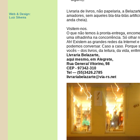
Livraria de livros, não papelaria, a Belaz
Web & Design:
amadores, sem aqueles bla-bla-blás artifici
Luiz Silveira
anda cheia).
Visitem-nos.
O que não temos à pronta-entrega, encom
uma olhadinha na concorrência. Só olhar 
Ah! Existem as grandes redes da Internet e
podemos conversar. Caso a caso. Porque 
vocês – dos livros, da leitura, da vida, enfim
Livraria Belazarte,
aqui mesmo, em Alegrete,
Rua General Vitorino, 98
CEP - 97342-310
Tel
— (55)3426.2785
livrariabelazarte@via-rs.net