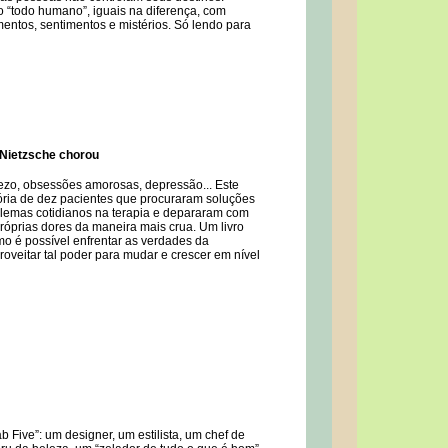
 “todo humano”, iguais na diferença, com
ntos, sentimentos e mistérios. Só lendo para
Nietzsche chorou
ezo, obsessões amorosas, depressão... Este
stória de dez pacientes que procuraram soluções
lemas cotidianos na terapia e depararam com
próprias dores da maneira mais crua. Um livro
o é possível enfrentar as verdades da
roveitar tal poder para mudar e crescer em nível
b Five”: um designer, um estilista, um chef de