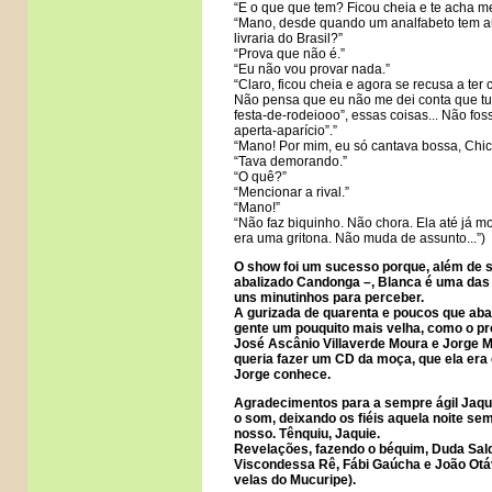
“E o que que tem? Ficou cheia e te acha me
“Mano, desde quando um analfabeto tem au
livraria do Brasil?”
“Prova que não é.”
“Eu não vou provar nada.”
“Claro, ficou cheia e agora se recusa a ter
Não pensa que eu não me dei conta que tu q
festa-de-rodeiooo”, essas coisas... Não foss
aperta-aparício”.”
“Mano! Por mim, eu só cantava bossa, Chico
“Tava demorando.”
“O quê?”
“Mencionar a rival.”
“Mano!”
“Não faz biquinho. Não chora. Ela até já m
era uma gritona. Não muda de assunto...”)
O show foi um sucesso porque, além de se
abalizado Candonga –, Blanca é uma das 
uns minutinhos para perceber.
A gurizada de quarenta e poucos que aba
gente um pouquito mais velha, como o p
José Ascânio Villaverde Moura e Jorge Mo
queria fazer um CD da moça, que ela era e
Jorge conhece.
Agradecimentos para a sempre ágil Jaquel
o som, deixando os fiéis aquela noite se
nosso. Tênquiu, Jaquie.
Revelações, fazendo o béquim, Duda Sald
Viscondessa Rê, Fábi Gaúcha e João Otá
velas do Mucuripe).