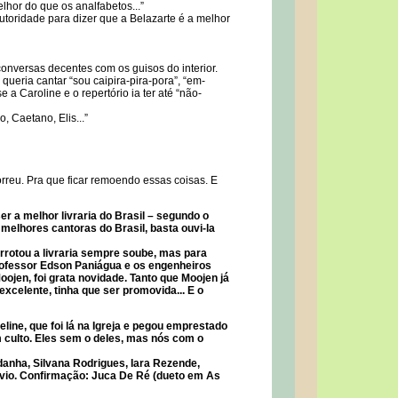
lhor do que os analfabetos...”
toridade para dizer que a Belazarte é a melhor
 conversas decentes com os guisos do interior.
ueria cantar “sou caipira-pira-pora”, “em-
e a Caroline e o repertório ia ter até “não-
, Caetano, Elis...”
orreu. Pra que ficar remoendo essas coisas. E
r a melhor livraria do Brasil – segundo o
melhores cantoras do Brasil, basta ouvi-la
rrotou a livraria sempre soube, mas para
rofessor Edson Paniágua e os engenheiros
ojen, foi grata novidade. Tanto que Moojen já
xcelente, tinha que ser promovida... E o
ine, que foi lá na Igreja e pegou emprestado
m culto. Eles sem o deles, mas nós com o
anha, Silvana Rodrigues, Iara Rezende,
vio. Confirmação: Juca De Ré (dueto em As