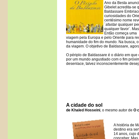
Ano da Besta anunci
Gibelet acredita-se 
Baldassare Embriac
curiosidades do Orie
centésimo nome rev
´afastar qualquer pe
qualquer favor´. Mas
Então começa uma
viagem pela Europa e pelo Oriente para rec
humanidade do fim do mundo. Na busca, o
da viagem. O objetivo de Baldassare, agora
O périplo de Baldassare é o diário em que e
por um mundo angustiado com o fim próxim
desenlace, talvez inconscientemente dese
A cidade do sol
de Khaled Hosseini
, o mesmo autor de
O 
A história de 
destino era ser
14 anos, cujo 
conceber. Mas 