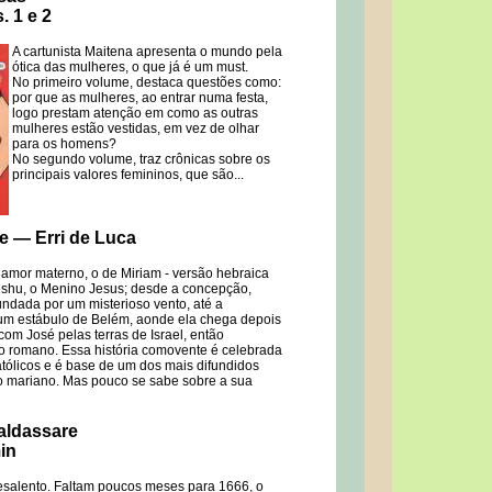
. 1 e 2
A cartunista Maitena apresenta o mundo pela
ótica das mulheres, o que já é um must.
No primeiro volume, destaca questões como:
por que as mulheres, ao entrar numa festa,
logo prestam atenção em como as outras
mulheres estão vestidas, em vez de olhar
para os homens?
No segundo volume, traz crônicas sobre os
principais valores femininos, que são...
 — Erri de Luca
 amor materno, o de Miriam - versão hebraica
eshu, o Menino Jesus; desde a concepção,
ndada por um misterioso vento, até a
num estábulo de Belém, aonde ela chega depois
com José pelas terras de Israel, então
o romano. Essa história comovente é celebrada
tólicos e é base de um dos mais difundidos
lto mariano. Mas pouco se sabe sobre a sua
aldassare
in
salento. Faltam poucos meses para 1666, o