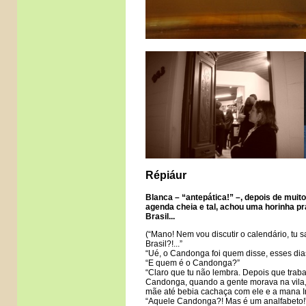
Répiáur
Blanca – “antepática!” –, depois de muit
agenda cheia e tal, achou uma horinha pra
Brasil...
(“Mano! Nem vou discutir o calendário, tu s
Brasil?!...”
“Ué, o Candonga foi quem disse, esses dias
“E quem é o Candonga?”
“Claro que tu não lembra. Depois que trabal
Candonga, quando a gente morava na vila,
mãe até bebia cachaça com ele e a mana Iri
“Aquele Candonga?! Mas é um analfabeto!