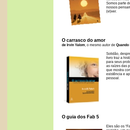
Somos parte do
nossos pensame
(vi)ver.
O carrasco do amor
de Irvin Yalom
, o mesmo autor de
Quando 
Solidão, despr
livro traz a hi
para seus prob
as raízes das 
que mostra com
existência e ap
pessoal.
O guia dos Fab 5
Eles são os “Fa